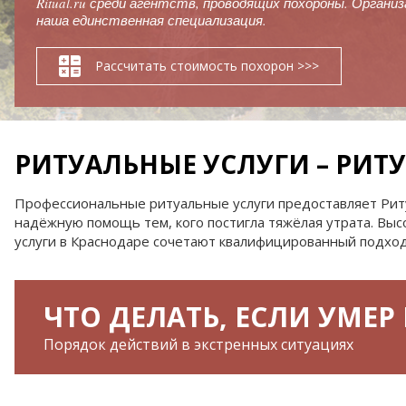
Ritual.ru среди агентств, проводящих похороны. Органи
наша единственная специализация.
Дополнительная информация
Эксгу
Рассчитать стоимость похорон >>>
РИТУАЛЬНЫЕ УСЛУГИ – РИТУ
Профессиональные ритуальные услуги предоставляет Ритуа
надёжную помощь тем, кого постигла тяжёлая утрата. Высо
услуги в Краснодаре сочетают квалифицированный подход
ЧТО ДЕЛАТЬ, ЕСЛИ УМЕР
Порядок действий в экстренных ситуациях