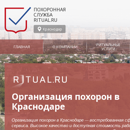
ПОХОРОННАЯ
СЛУЖБА
RITUAL.RU
Краснодар
РИТУАЛЬНЫЕ
ГЛАВНАЯ
О КОМПАНИИ
УСЛУГИ
О службе Ritual.ru в
Организация
Сотрудничество
Краснодаре
похорон
Новости
СМИ о нас
Вызов ритуального
Агенты
агента
Отпевание
Организация похорон в
Ритуальные агенты
Носильщики гроба
Отзывы
Производство
Перевозка тела в морг
Краснодаре
Заказ ритуального лифта
Группа Компаний
Организация похорон в Краснодаре — востребованная с
Груз 200
Катаф
сервиса. Высокое качество и доступная стоимость ра