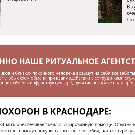
6 фе
В 
оч
Но 
ННО НАШЕ РИТУАЛЬНОЕ АГЕНТС
иков и близких покойного человека возьмут на себя все заботы
 от любых схем обмана при взаимодействии с сотрудниками служ
ывает сбоев – инфраструктура предприятия позволяет нам прово
ОХОРОН В КРАСНОДАРЕ:
 Ritual.ru обеспечивает квалифицированную помощь. Опытн
ументов, помогут получить законные пособия, заказать риту