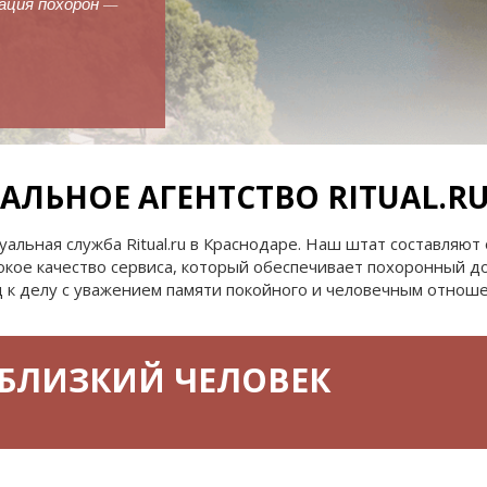
зация похорон —
мация
Уборка и благоустрой
захоронения
АЛЬНОЕ АГЕНТСТВО RITUAL.R
льная служба Ritual.ru в Краснодаре. Наш штат составляют
кое качество сервиса, который обеспечивает похоронный дом
 к делу с уважением памяти покойного и человечным отноше
 БЛИЗКИЙ ЧЕЛОВЕК