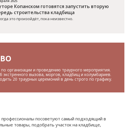
враля 2025
хуторе Копанском готовятся запустить вторую
ередь строительства кладбища
когда это произойдёт, пока неизвестно.
ТВО
 по организации и проведению траурного мероприятия.
б экстренного вызова, моргов, кладбищ и колумбариев.
дить 20 траурных церемоний в день строго по графику.
ые профессионалы посоветуют самый подходящий в
альные товары, подобрать участок на кладбище,