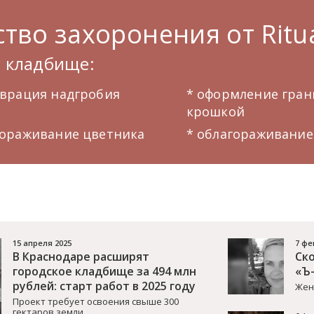
тво захоронения от Ritua
а кладбище:
аврация надгробия
* оформление гра
крошкой
гораживание цветника
* облагораживание
15 апреля 2025
7 фе
В Краснодаре расширят
Ск
городское кладбище за 494 млн
«Ъ
рублей: старт работ в 2025 году
Жен
Проект требует освоения свыше 300
гектаров земли